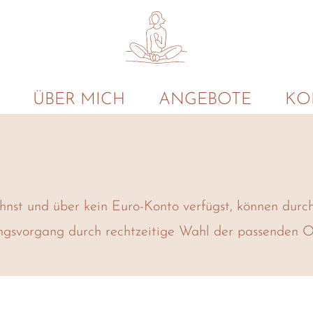
ÜBER MICH
ANGEBOTE
KO
nst und über kein Euro-Konto verfügst, können durc
ungsvorgang durch rechtzeitige Wahl der passenden 